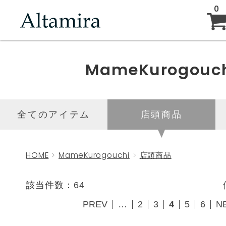
0
ABOUT
MameKurogouc
NEW ARRIVAL
全てのアイテム
店頭商品
BRAND
HOME
MameKurogouchi
店頭商品
BLOG
該当件数：64
PREV
…
2
3
4
5
6
N