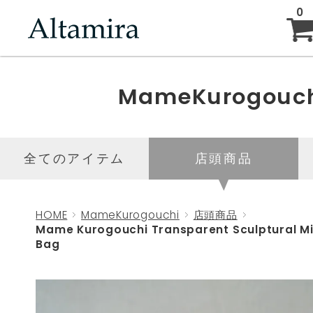
0
ABOUT
MameKurogouc
NEW ARRIVAL
全てのアイテム
店頭商品
BRAND
HOME
MameKurogouchi
店頭商品
Mame Kurogouchi Transparent Sculptural Mi
Bag
BLOG