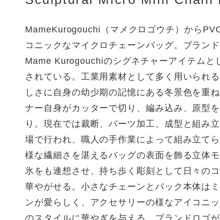
MameKurogouchi（マメクロゴウチ）からP
コニックなマイクロチェーンバッグ。ブラン
Mame Kurogouchiのシグネチャーアイテ
されている。工業用素材として多く用いられる
しさに自身の幼少期の記憶にある冬景色を重
ナー自身がカッターで切り、編み込み、原型
り。現在では裁断、パーツ加工、成型と組み
場で行われ、職人の手作業によって組み立て
様な繊細さを湛えるバッグの表面を飾る立体
氷をも連想させ、持ち歩く彫刻として日々の
華やがせる。小さなチェーンとバック本体は
ンが愛らしく、アクセサリーの様なアイコニ
のスタイルに華やぎを与える。ブランドロゴ