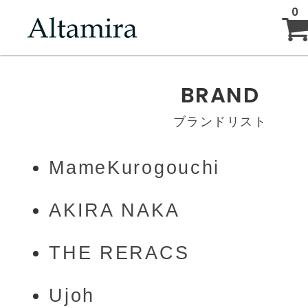
0
ABOUT
BRAND
ブランドリスト
NEW ARRIVAL
MameKurogouchi
BRAND
AKIRA NAKA
BLOG
THE RERACS
Ujoh