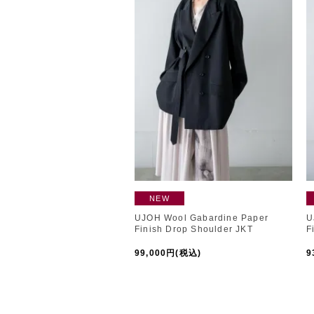
NEW
UJOH Wool Gabardine Paper
U
Finish Drop Shoulder JKT
F
99,000円(税込)
9