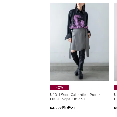
NEW
UJOH Wool Gabardine Paper
U
Finish Separate SKT
H
53,900円(税込)
6