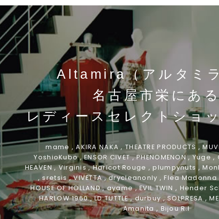
Altamira（アルタミ
名古屋市栄にあ
レディースセレクトショ
mame , AKIRA NAKA , THEATRE PRODUCTS , MUVEI
YoshioKubo , ENSOR CIVET , PHENOMENON , Yuge ,
HEAVEN , Virginis , Haricot Rouge , plumpynuts ,
Monk
, sretsis , VIVETTA , drycleanonly , Flea Madonna ,
HOUSE OF HOLLAND , ayame , EVIL TWIN , Hender S
HARLOW 1960 , LD TUTTLE , durbuy , SOLPRESA ,
ME
Amanita , Bijou R.I