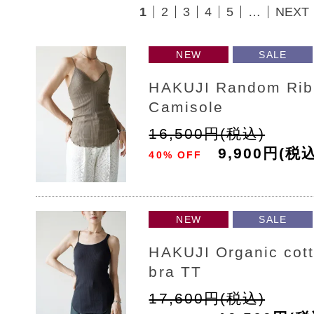
1
2
3
4
5
…
NEXT
NEW
SALE
HAKUJI Random Rib
Camisole
16,500円(税込)
9,900円(税込
40% OFF
NEW
SALE
HAKUJI Organic cot
bra TT
17,600円(税込)