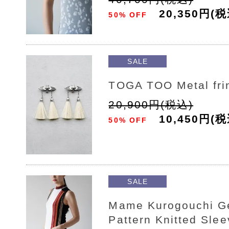
20,350円(税
50% OFF
SALE
TOGA TOO Metal fri
20,900円(税込)
10,450円(税
50% OFF
SALE
Mame Kurogouchi G
Pattern Knitted Sle