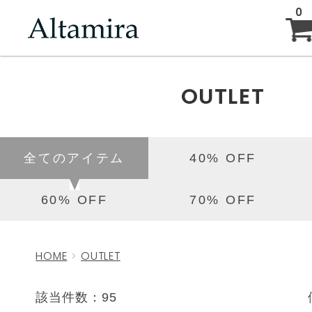
0
ABOUT
OUTLET
NEW ARRIVAL
全てのアイテム
40% OFF
BRAND
60% OFF
70% OFF
BLOG
HOME
OUTLET
該当件数：95