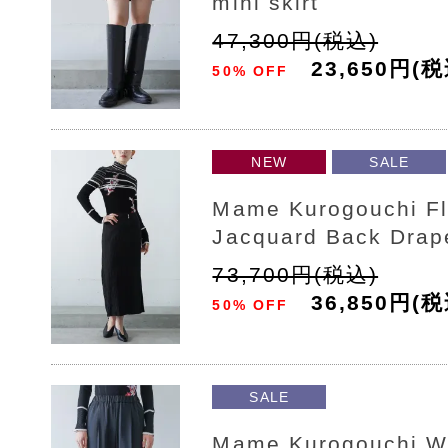
mini skirt
47,300円(税込)
23,650円(税
50% OFF
NEW
SALE
Mame Kurogouchi Fl
Jacquard Back Drape
73,700円(税込)
36,850円(税
50% OFF
SALE
Mame Kurogouchi W