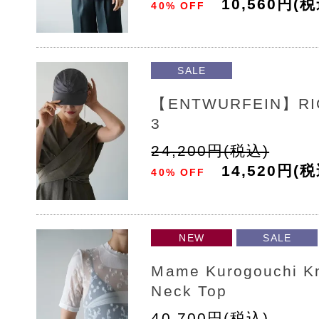
10,560円(税
40% OFF
SALE
【ENTWURFEIN】RI
3
24,200円(税込)
14,520円(税
40% OFF
NEW
SALE
Mame Kurogouchi Kn
Neck Top
40,700円(税込)