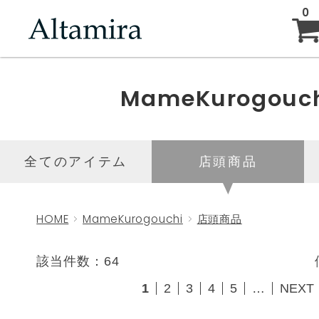
0
ABOUT
MameKurogouc
NEW ARRIVAL
全てのアイテム
店頭商品
BRAND
HOME
MameKurogouchi
店頭商品
BLOG
該当件数：64
1
2
3
4
5
…
NEXT