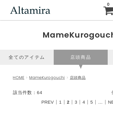
0
ABOUT
MameKurogouc
NEW ARRIVAL
全てのアイテム
店頭商品
BRAND
HOME
MameKurogouchi
店頭商品
BLOG
該当件数：64
PREV
1
2
3
4
5
…
N