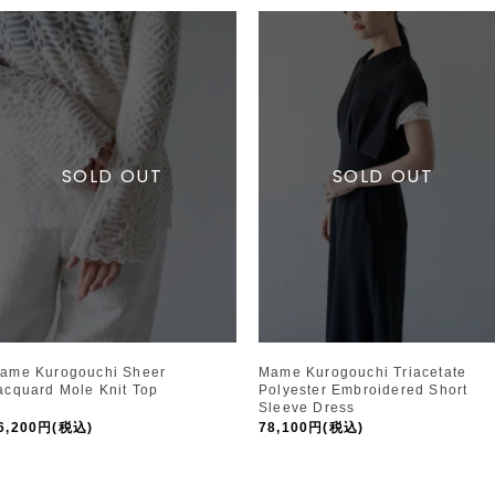
ame Kurogouchi Sheer
Mame Kurogouchi Triacetate
acquard Mole Knit Top
Polyester Embroidered Short
Sleeve Dress
6,200円(税込)
78,100円(税込)