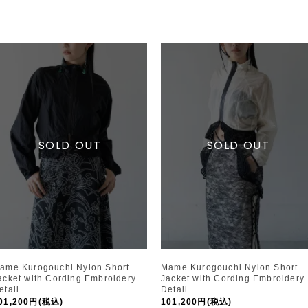
ame Kurogouchi Nylon Short
Mame Kurogouchi Nylon Short
acket with Cording Embroidery
Jacket with Cording Embroidery
etail
Detail
01,200円(税込)
101,200円(税込)