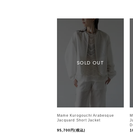
Mame Kurogouchi Arabesque
M
Jacquard Short Jacket
J
D
95,700円(税込)
1