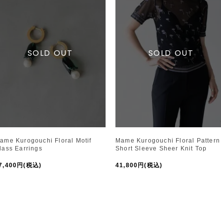
ame Kurogouchi Floral Motif
Mame Kurogouchi Floral Pattern
lass Earrings
Short Sleeve Sheer Knit Top
7,400円(税込)
41,800円(税込)