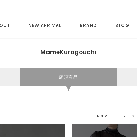
OUT
NEW ARRIVAL
BRAND
BLOG
MameKurogouchi
店頭商品
PREV
…
2
3