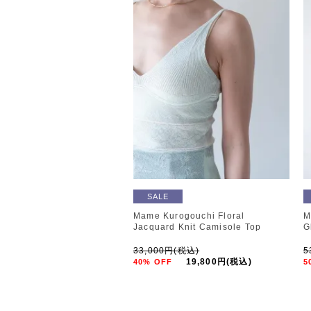
SALE
Mame Kurogouchi Floral
M
Jacquard Knit Camisole Top
G
33,000円(税込)
5
19,800円(税込)
40% OFF
5