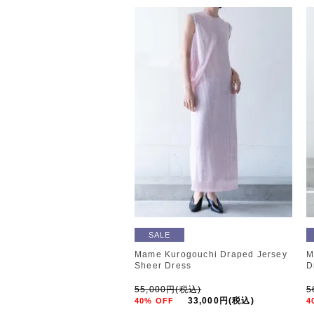
SALE
Mame Kurogouchi Draped Jersey
M
Sheer Dress
D
55,000円(税込)
5
33,000円(税込)
40% OFF
4