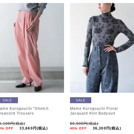
SALE
SALE
ame Kurogouchi "Stretch
Mame Kurogouchi Floral
rawcord Trousers
Jacquard Knit Bodysuit
6,100円(税込)
60,500円(税込)
33,660円(税込)
36,300円(税込)
0% OFF
40% OFF