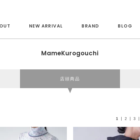
OUT
NEW ARRIVAL
BRAND
BLOG
MameKurogouchi
店頭商品
1
2
3