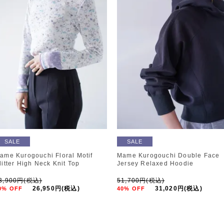
SALE
SALE
ame Kurogouchi Floral Motif
Mame Kurogouchi Double Face
litter High Neck Knit Top
Jersey Relaxed Hoodie
3,900円(税込)
51,700円(税込)
26,950円(税込)
31,020円(税込)
0% OFF
40% OFF