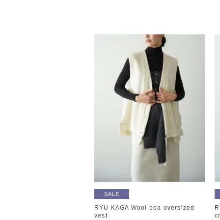
SALE
RYU KAGA Wool boa oversized
R
vest
c