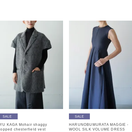
SALE
SALE
YU KAGA Mohair shaggy
HARUNOBUMURATA MAGGIE -
ropped chesterfield vest
WOOL SILK VOLUME DRESS