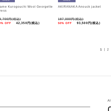
ame Kurogouchi Wool Georgette
AKIRANAKA Anouck jacket
ress
4,700円(税込)
187,000円(税込)
42,350円(税込)
93,500円(税込)
0% OFF
50% OFF
1
2
A