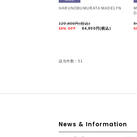
HARUNOBUMURATA MADELYN
M
D
129,800円(税込)
8
64,900円(税込)
50% OFF
5
該当件数：51
News & Information