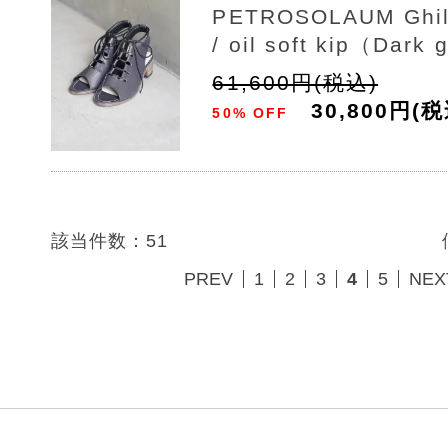
PETROSOLAUM Ghill
/ oil soft kip（Dark
61,600円(税込)
30,800円(税
50% OFF
該当件数：51
PREV
1
2
3
4
5
NEX