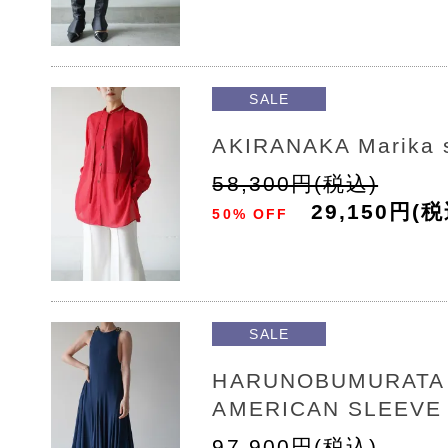
SALE
AKIRANAKA Marika s
58,300円(税込)
29,150円(税
50% OFF
SALE
HARUNOBUMURATA 
AMERICAN SLEEVE
97,900円(税込)