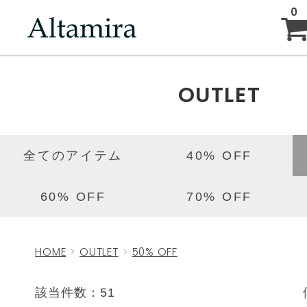
0
ABOUT
OUTLET
NEW ARRIVAL
全てのアイテム
40% OFF
BRAND
60% OFF
70% OFF
BLOG
HOME
OUTLET
50% OFF
該当件数：51