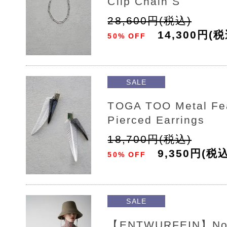
Clip Chain S
28,600円(税込)
14,300円(税
50% OFF
SALE
TOGA TOO Metal Fe
Pierced Earrings
18,700円(税込)
9,350円(税込
50% OFF
SALE
【ENTWURFEIN】No