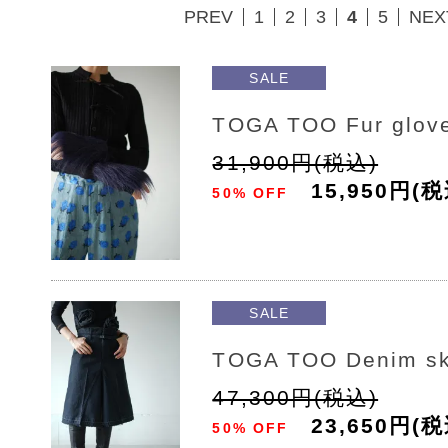
PREV
1
2
3
4
5
NEX
SALE
TOGA TOO Fur glov
31,900円(税込)
15,950円(税
50% OFF
SALE
TOGA TOO Denim sk
47,300円(税込)
23,650円(税
50% OFF