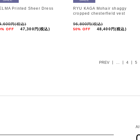
ELMA Printed Sheer Dress
RYU KAGA Mohair shaggy
cropped chesterfield vest
4,600円(税込)
96,800円(税込)
47,300円(税込)
48,400円(税込)
0% OFF
50% OFF
PREV
…
4
5
A