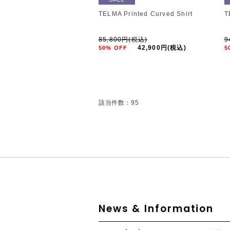
TELMA Printed Curved Shirt
T
85,800円(税込)
9
42,900円(税込)
50% OFF
5
該当件数：95
News & Information