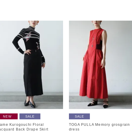
NEW
SALE
SALE
ame Kurogouchi Floral
TOGA PULLA Memory grosgrain
acquard Back Drape Skirt
dress