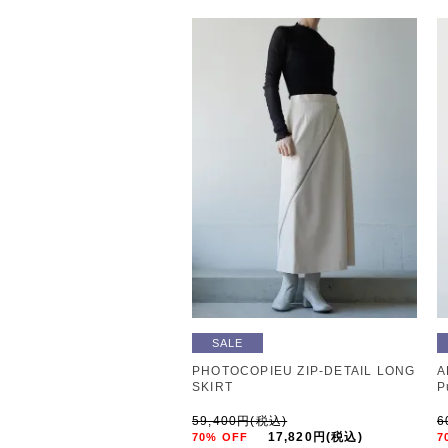
SALE
PHOTOCOPIEU ZIP-DETAIL LONG
A
SKIRT
P
59,400円(税込)
6
17,820円(税込)
70% OFF
7