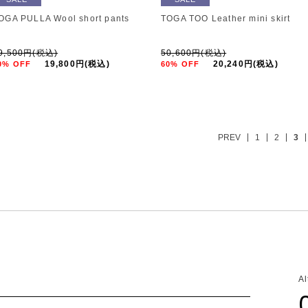
OGA PULLA Wool short pants
TOGA TOO Leather mini skirt
9,500円(税込)
50,600円(税込)
19,800円(税込)
20,240円(税込)
0% OFF
60% OFF
PREV
1
2
3
A