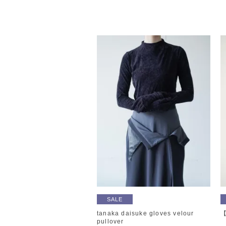
SALE
tanaka daisuke gloves velour
【
pullover