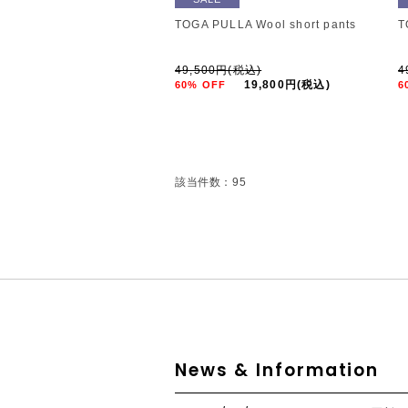
TOGA PULLA Wool short pants
T
49,500円(税込)
4
19,800円(税込)
60% OFF
6
該当件数：95
News & Information