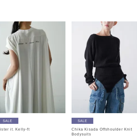
SALE
SALE
ister it. Kelly-ft
Chika Kisada Offshoulder Knit
Bodysuits