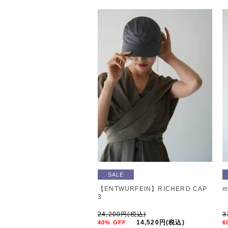
SALE
【ENTWURFEIN】RICHERD CAP
m
3
24,200円(税込)
3
14,520円(税込)
40% OFF
6