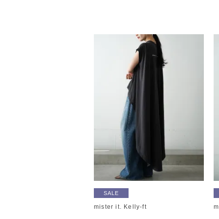
SALE
mister it. Kelly-ft
m