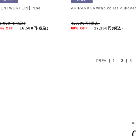
ENTWURFEIN】Noel
AKIRANAKA wrap collar Pullove
3,000円(税込)
42,900円(税込)
16,500円(税込)
17,160円(税込)
0% OFF
60% OFF
PREV
1
2
3
A