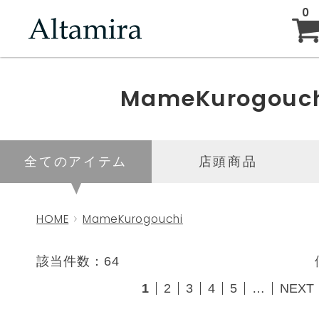
0
ABOUT
MameKurogouc
NEW ARRIVAL
全てのアイテム
店頭商品
BRAND
HOME
MameKurogouchi
BLOG
該当件数：64
1
2
3
4
5
…
NEXT