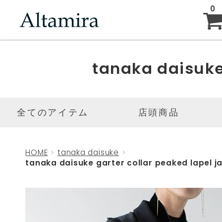
0
ABOUT
tanaka daisuk
NEW ARRIVAL
全てのアイテム
店頭商品
BRAND
HOME
tanaka daisuke
tanaka daisuke garter collar peaked lapel j
BLOG