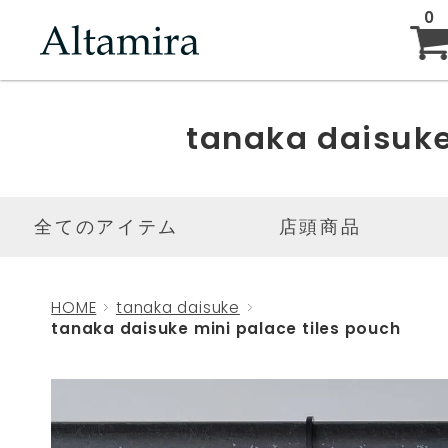
0
ABOUT
tanaka daisuk
NEW ARRIVAL
全てのアイテム
店頭商品
BRAND
HOME
tanaka daisuke
tanaka daisuke mini palace tiles pouch
BLOG