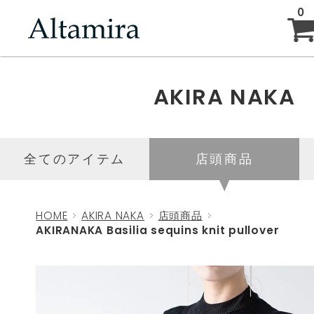
0
ABOUT
AKIRA NAKA
NEW ARRIVAL
全てのアイテム
店頭商品
BRAND
HOME
AKIRA NAKA
店頭商品
AKIRANAKA Basilia sequins knit pullover
BLOG