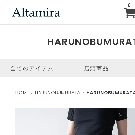
0
ABOUT
HARUNOBUMURA
NEW ARRIVAL
全てのアイテム
店頭商品
BRAND
HOME
HARUNOBUMURATA
HARUNOBUMURATA
BLOG