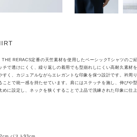
HIRT
から、THE RERACS定番の天竺素材を使用したベーシックTシャツ
ッチで透けにくく、繰り返しの着用でも型崩れしにくい高耐久素材
やすく、カジュアルながらエレガントな印象を保つ設計です。衿周りに
ることで統一感を持たせています。肩にはステッチを施し、伸びや
太めに設定し、ネックを狭くすることで上品で洗練された印象に仕
22cm バスト93cm