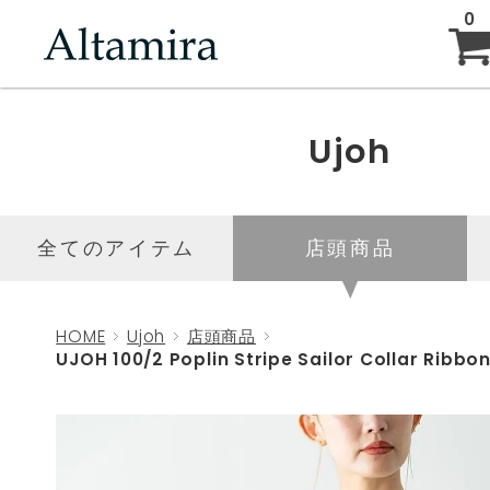
0
ABOUT
Ujoh
NEW ARRIVAL
全てのアイテム
店頭商品
BRAND
HOME
Ujoh
店頭商品
UJOH 100/2 Poplin Stripe Sailor Collar Ribbon
BLOG