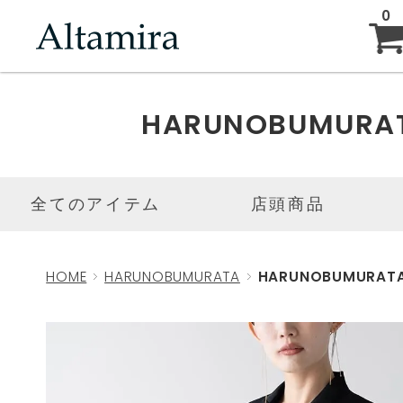
0
ABOUT
HARUNOBUMURA
NEW ARRIVAL
全てのアイテム
店頭商品
BRAND
HOME
HARUNOBUMURATA
HARUNOBUMURATA
BLOG