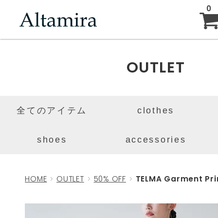
0
ABOUT
OUTLET
NEW ARRIVAL
全てのアイテム
clothes
BRAND
shoes
accessories
BLOG
HOME
OUTLET
50% OFF
TELMA Garment Prin