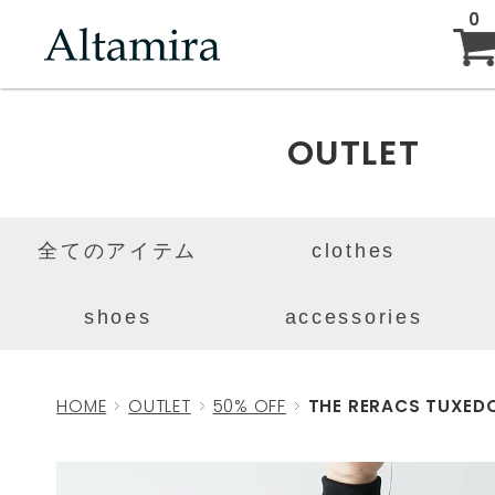
0
ABOUT
OUTLET
NEW ARRIVAL
全てのアイテム
clothes
BRAND
shoes
accessories
BLOG
HOME
OUTLET
50% OFF
THE RERACS TUXEDO