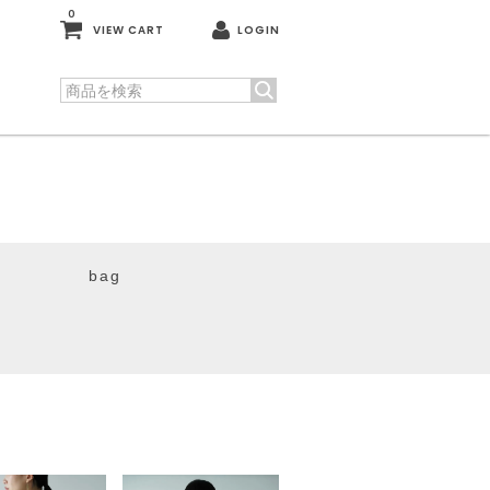
0
VIEW CART
LOGIN
bag