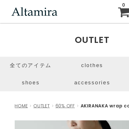
0
ABOUT
OUTLET
NEW ARRIVAL
全てのアイテム
clothes
BRAND
shoes
accessories
BLOG
HOME
OUTLET
60% OFF
AKIRANAKA wrap col