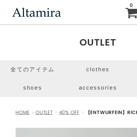
0
ABOUT
OUTLET
NEW ARRIVAL
全てのアイテム
clothes
BRAND
shoes
accessories
BLOG
HOME
OUTLET
40% OFF
【ENTWURFEIN】RICH