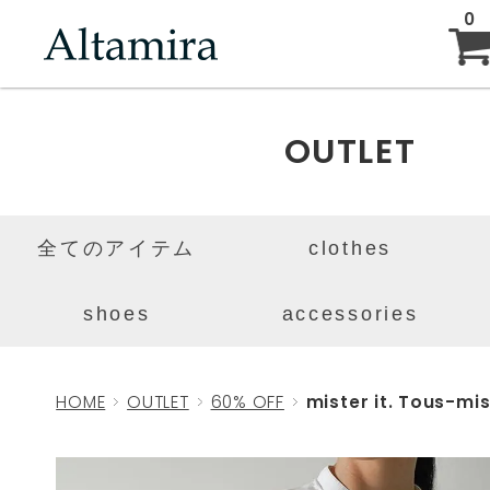
0
ABOUT
OUTLET
NEW ARRIVAL
全てのアイテム
clothes
BRAND
shoes
accessories
BLOG
HOME
OUTLET
60% OFF
mister it. Tous-mis