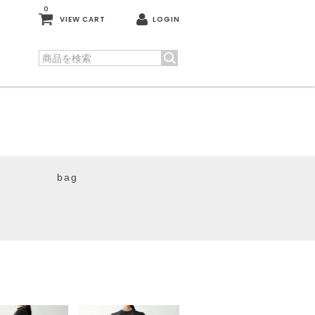
0
VIEW CART
LOGIN
bag