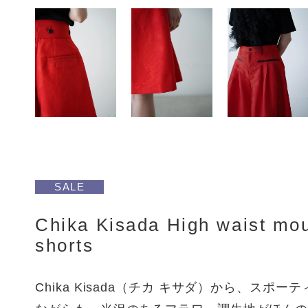
SALE
Chika Kisada High waist mo
shorts
Chika Kisada（チカ キサダ）から、スポ