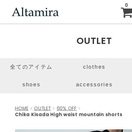
0
ABOUT
OUTLET
NEW ARRIVAL
全てのアイテム
clothes
BRAND
shoes
accessories
BLOG
HOME
OUTLET
60% OFF
Chika Kisada High waist mountain shorts