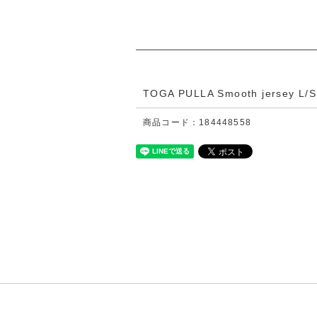
TOGA PULLA Smooth jersey L/S
商品コード：184448558