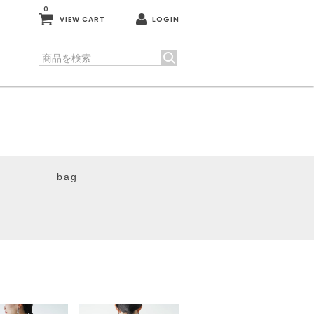
0
VIEW CART
LOGIN
bag