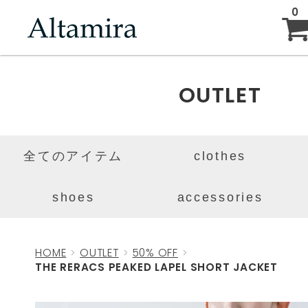
0
ABOUT
OUTLET
NEW ARRIVAL
全てのアイテム
clothes
BRAND
shoes
accessories
BLOG
HOME
OUTLET
50% OFF
THE RERACS PEAKED LAPEL SHORT JACKET