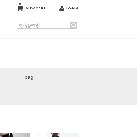
0
VIEW CART
LOGIN
bag