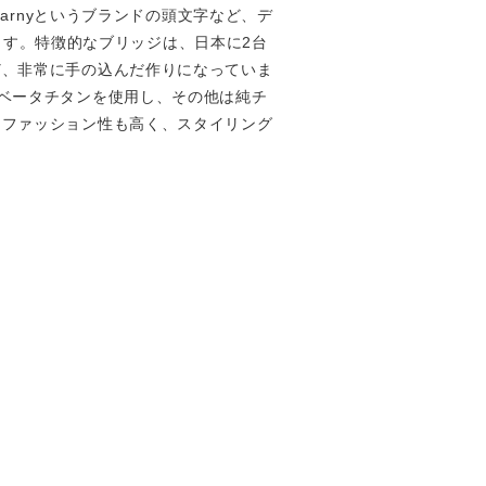
arnyというブランドの頭文字など、デ
います。特徴的なブリッジは、日本に2台
ど、非常に手の込んだ作りになっていま
ベータチタンを使用し、その他は純チ
、ファッション性も高く、スタイリング