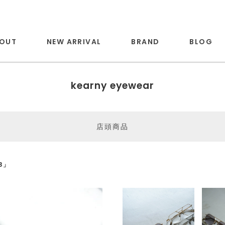
OUT
NEW ARRIVAL
BRAND
BLOG
kearny eyewear
店頭商品
-3」