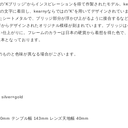
の”Kブリッジ”からインスピレーションを得て作製されたモデル。ke
の文字に着目し、kearnyならではの”K”を用いてデザインされて
たシートメタルで、ブリッジ部分が浮かび上がるように接合するな
字からデザインされたオリジナル模様が刻まれています。ブリッジは
い仕上がりに。フレームのカラーは日本の硬貨から着想を得た色で
1本となっております。
のものと色味が異なる場合がございます。
 silver×gold
0mm テンプル幅 143mm レンズ天地幅 40mm