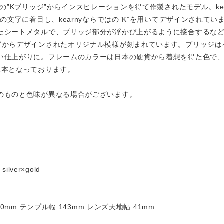
の”Kブリッジ”からインスピレーションを得て作製されたモデル。ke
の文字に着目し、kearnyならではの”K”を用いてデザインされて
たシートメタルで、ブリッジ部分が浮かび上がるように接合するな
字からデザインされたオリジナル模様が刻まれています。ブリッジは
い仕上がりに。フレームのカラーは日本の硬貨から着想を得た色で
1本となっております。
のものと色味が異なる場合がございます。
 silver×gold
0mm テンプル幅 143mm レンズ天地幅 41mm