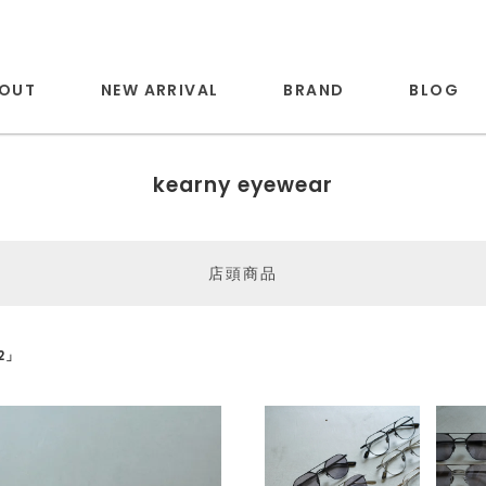
OUT
NEW ARRIVAL
BRAND
BLOG
kearny eyewear
店頭商品
-2」