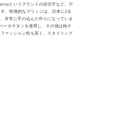
arnyというブランドの頭文字など、デ
います。特徴的なブリッジは、日本に2台
ど、非常に手の込んだ作りになっていま
ベータチタンを使用し、その他は純チ
、ファッション性も高く、スタイリング