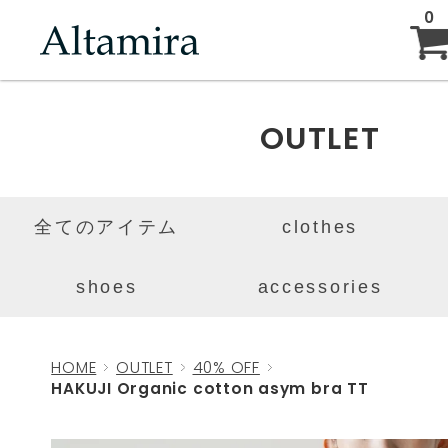
0
ABOUT
OUTLET
NEW ARRIVAL
全てのアイテム
clothes
BRAND
shoes
accessories
BLOG
HOME
OUTLET
40% OFF
HAKUJI Organic cotton asym bra TT