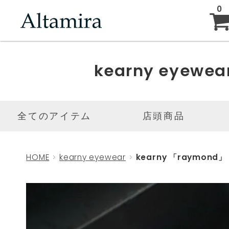
0
ABOUT
kearny eyewea
NEW ARRIVAL
全てのアイテム
店頭商品
BRAND
HOME
kearny eyewear
kearny 「raymond」
BLOG