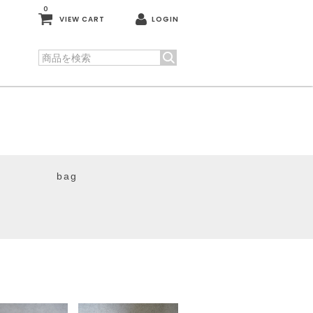
0
VIEW CART
LOGIN
bag