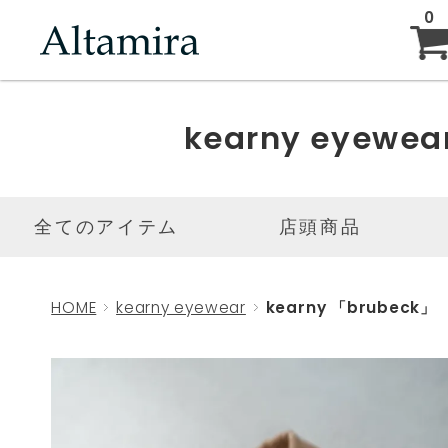
0
ABOUT
kearny eyewea
NEW ARRIVAL
全てのアイテム
店頭商品
BRAND
HOME
kearny eyewear
kearny 「brubeck」
BLOG