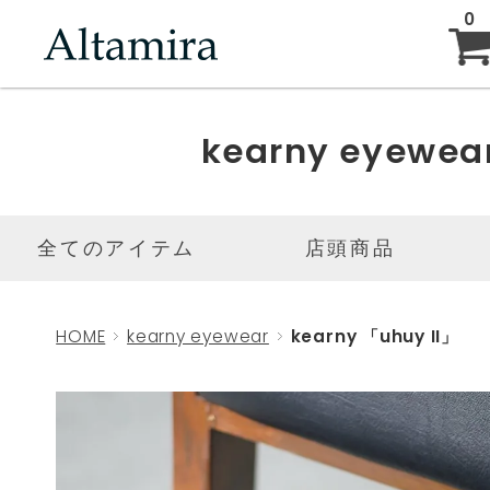
0
ABOUT
kearny eyewea
NEW ARRIVAL
全てのアイテム
店頭商品
BRAND
HOME
kearny eyewear
kearny 「uhuy II」
BLOG