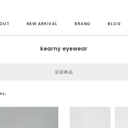
OUT
NEW ARRIVAL
BRAND
BLOG
kearny eyewear
店頭商品
ans」