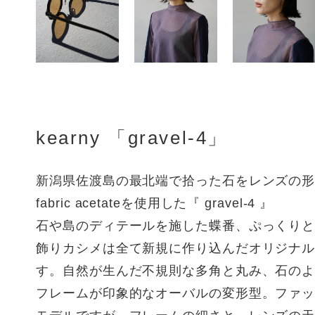
kearny 「gravel-4」
新潟県佐渡島の最北端で拾った石をレンズの形とし、
fabric acetateを使用した『 gravel-4 』
石や島のディテールを施した蝶番、ぷっくり
飾りカシメは全て新規に作り込んだオリジナ
す。自然が生んだ不規則な多角と丸み、石の
フレームが印象的なオーバルの変形型。ファ