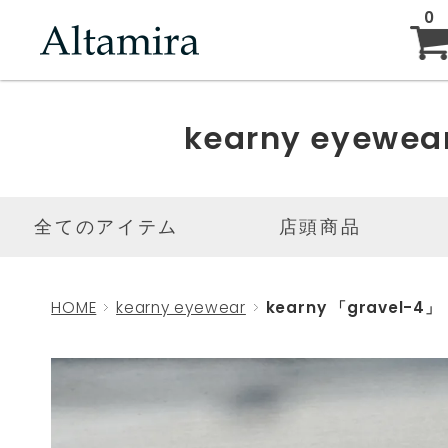
0
ABOUT
kearny eyewea
NEW ARRIVAL
全てのアイテム
店頭商品
BRAND
HOME
kearny eyewear
kearny 「gravel-4」
BLOG