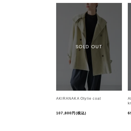
AKIRANAKA Otylie coat
A
k
107,800円(税込)
6