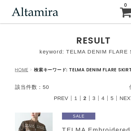
0
ABOUT
RESULT
keyword: TELMA DENIM FLARE 
NEW ARRIVAL
HOME
検索キーワード: TELMA DENIM FLARE SKIR
BRAND
該当件数：50
PREV
1
2
3
4
5
NEX
BLOG
SALE
TELMA Embroidered