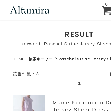
0
ABOUT
RESULT
keyword: Raschel Stripe Jersey Sleev
NEW ARRIVAL
HOME
検索キーワード: Raschel Stripe Jersey Sl
BRAND
該当件数：3
1
BLOG
Mame Kurogouchi D
Jersey Sheer Dress