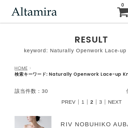
0
ABOUT
RESULT
keyword: Naturally Openwork Lace-up 
NEW ARRIVAL
HOME
検索キーワード: Naturally Openwork Lace-up Kn
BRAND
該当件数：30
PREV
BLOG
1
2
3
NEXT
RIV NOBUHIKO AU