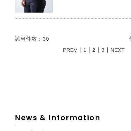
該当件数：30
PREV
1
2
3
NEXT
News & Information