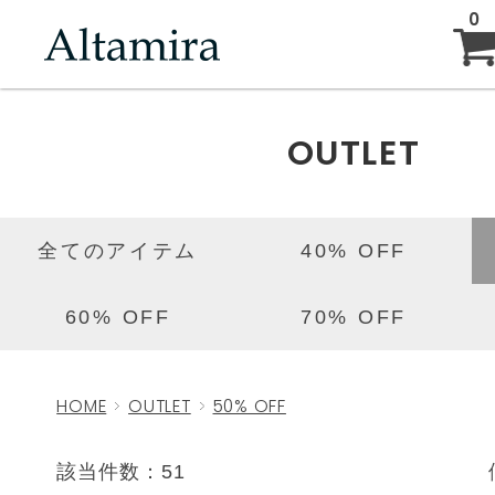
0
ABOUT
OUTLET
NEW ARRIVAL
全てのアイテム
40% OFF
BRAND
60% OFF
70% OFF
BLOG
HOME
OUTLET
50% OFF
該当件数：51