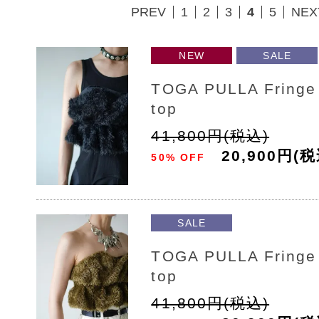
PREV
1
2
3
4
5
NEX
NEW
SALE
TOGA PULLA Fringe 
top
41,800円(税込)
20,900円(税
50% OFF
SALE
TOGA PULLA Fringe 
top
41,800円(税込)