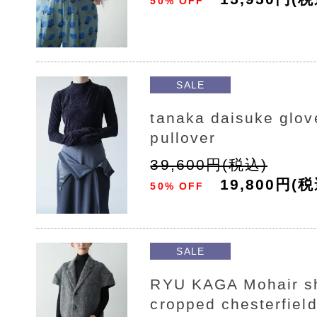
50% OFF
SALE
tanaka daisuke glov
pullover
39,600円(税込)
19,800円(税
50% OFF
SALE
RYU KAGA Mohair s
cropped chesterfield